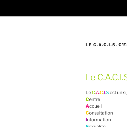
LE C.A.C.I.S. C’
Le C.A.C.I.
Le
C
.
A
.
C
.
I
.
S
est un si
C
entre
A
ccueil
C
onsultation
I
nformation
S
exualité