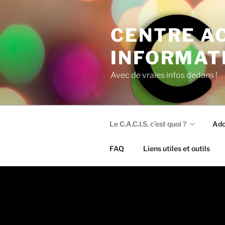
Aller
au
CENTRE A
contenu
principal
INFORMAT
Avec de vraies infos dedans !
Le C.A.C.I.S. c’est quoi ?
Ado
FAQ
Liens utiles et outils