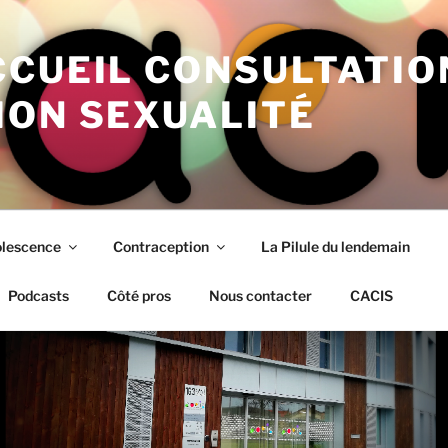
CCUEIL CONSULTATIO
ION SEXUALITÉ
lescence
Contraception
La Pilule du lendemain
Podcasts
Côté pros
Nous contacter
CACIS